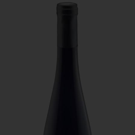
Le deuxième est « Feuilles d’automne », baptisé selon
le poème de Victor Hugo, qui aurait dormi pas loin de
nos vignes... C’est un assemblage d’auxerrois, pinot
gris, müller-thurgau et gewurztraminer. Il est très rond,
onctueux, fruité, floral. Il est plus gastronomique,
possède une belle complexité. C’est un vin blanc qui va
même avec la viande rouge. C’est mon vin préféré !
Le troisième est un 100% pinot noir rouge. Il a été
élevé 18 mois en fûts de chêne. Il possède un côté
griotte très expressif. La barrique lui apporte un côté
vanillé. C’est un vin à viande rouge en sauces.
Domaine du Stromberg - Pinot
Noir
Élevé 18 mois en fûts de chêne. Il possède un
côté griotte très expressif. La barrique lui apporte