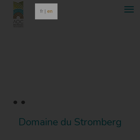
fr
|
en
•
•
•
Domaine du Stromberg