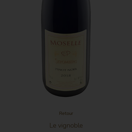
un côté vanillé. C’est un vin à viande rouge en
sauces.
Retour
Le vignoble