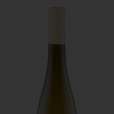
Domaine Gauthier - In Extenso
Un auxerrois plus complexe, avec une aromatique
plus exotique. Issue des plus vieilles vignes du
domaine, cette cuvée a profité d’un élevage de 1
an dans des fûts plus récents.