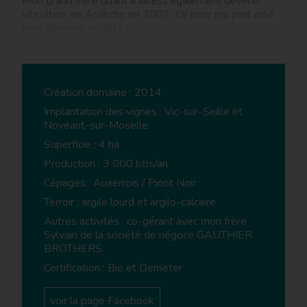
Mon grand frère quant à lui est également devenu
viticulteur en Ardèche en 2007. J’ai pour ma part créé
mon domaine en 2014.
Quelle a été votre formation ?
RG – Je suis titulaire d’un BPREA, un brevet
Création domaine : 2014
professionnel responsable d’exploitation agricole
Implantation des vignes : Vic-sur-Seille et
option viticulture-œnologie obtenu à Beaune entre
Novéant-sur-Moselle.
2012 et 2014 en alternance sur l’exploitation de mon
frère. J’ai appris la théorie à Beaune et la pratique en
Superficie : 4 ha
Ardèche où j’ai fait des échanges d’expérience avec
Production : 3 000 btls/an
d’autres viticulteurs.
Cépages : Auxerrois / Pinot Noir
Terroir : argile lourd et argilo-calcaire
Prestations œnotouristiques
Autres activités : co-gérant avec mon frère
Sylvain de la société de négoce GAUTHIER
Question tourisme : y a-t-il des prestations
BROTHERS.
œnotouristiques proposées au Domaine ?
Certification : Bio et Demeter
RG – Je n’ai pas d’horaires d’ouverture, les rendez-vous
se font sur réservation pour des dégustations et des
visites dans les vignes. Pour le moment je fais surtout
voir la page Facebook