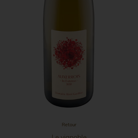
La richesse naturelle de ce vin vient se mêler aux
notes finement toastées et grillées.
Retour
Le vignoble