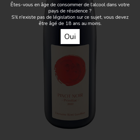
Pinot noir issu de mes plus jeunes vignes et
Êtes-vous en âge de consommer de l’alcool dans votre
profitant d’un élevage en fût de chêne pendant 6
pays de résidence ?
mois.
S'il n'existe pas de législation sur ce sujet, vous devez
Il est gourmand, croquant, sur des notes de petits
être âgé de 18 ans au moins.
fruits rouges. L’équilibre et la finesse de ses tanins
Oui
le rende très facile à boire dans la jeunesse.