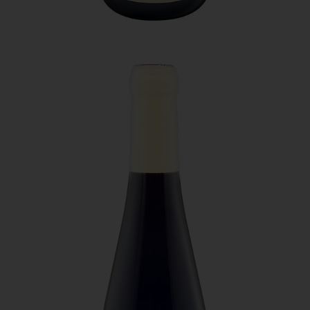
mûrs, ce millésime 2020 possède un bel équilibre et
une belle richesse.
Le deuxième est le pinot noir « Primitiae », également
issu de mes plus jeunes vignes et profitant d’un
élevage en fût de chêne pendant 6 mois. Il est
gourmand, croquant, sur des notes de petits fruits
rouges. L’équilibre et la finesse de ses tanins le rende
très facile à boire dans la
jeunesse.
Le troisième est « In extenso », un auxerrois plus
complexe, avec une aromatique plus exotique. Issue
des plus vieilles vignes du domaine, cette cuvée a
profité d’un élevage de 1 an dans des fûts plus
récents. La richesse naturelle de ce vin vient se mêler
aux notes finement
toastées et grillées.
Domaine Gauthier - Primitiae