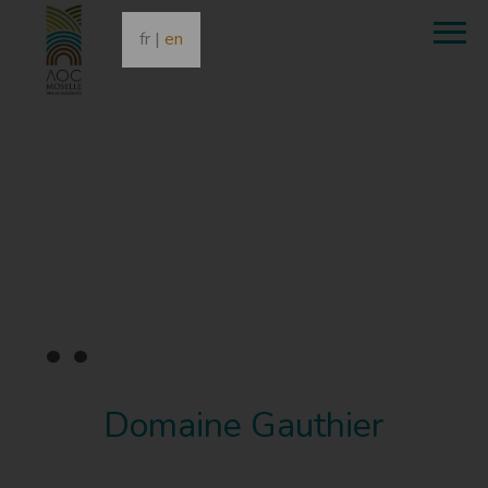
fr
|
en
•
•
•
Domaine Gauthier