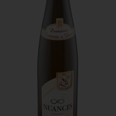
Domaine des Coteaux de Dornot -
Nuances
C’est un assemblage de cépages d’auxerrois et de pinot
blanc. C’est la cuvée de mon fils Hugo, qui a choisi avec
moi le symbole de l’infini. L’infini des belles choses, de
l’amour, des choses bien faites en famille.
Ce vin est limpide, lumineux, d’une teinte or intense. Le
nez révèle des fleurs blanches, pêches et violettes. Le
palais est souple et ample, avec des notes acidulées de
citron. Il se déguste avec fruits de mer, poissons ou
encore un steak tartare.