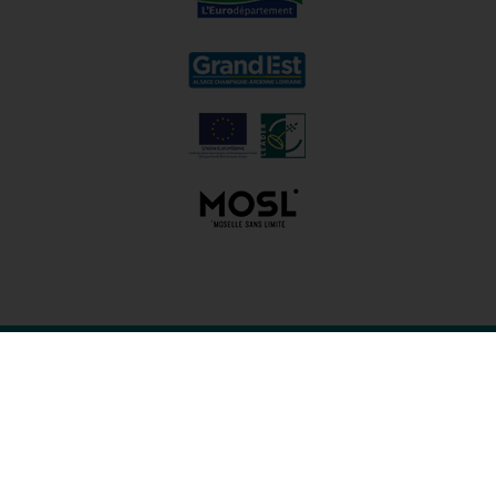
Organisme de Défense et de Gestion de l'AOC Mo
64 avenue André Malraux, CS 80015, 57045 Metz Cedex 1,