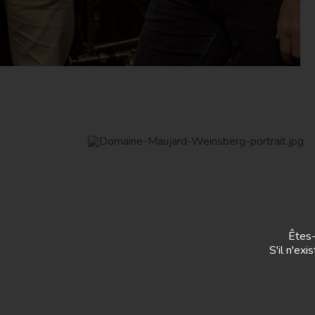
Êtes-
S'il n'ex