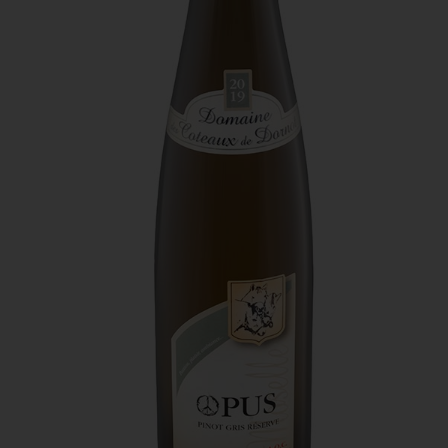
Domaine des Coteaux de Dornot -
Opus
La cuvée de ma fille Nina, dont l’étiquette présente le
signe de la paix.
Lumineux également, il présente une robe jaune ambre.
Le nez est d’une grande complexité aromatique, avec
des notes fumées, d’abricot et de miel. Le palais est
généreux, gourmand, avec une fraîcheur qui laisse
apparaître des notes de fruits jaunes et d’épices. A
déguster avec des asperges au saumon, une blanquette
de veau…