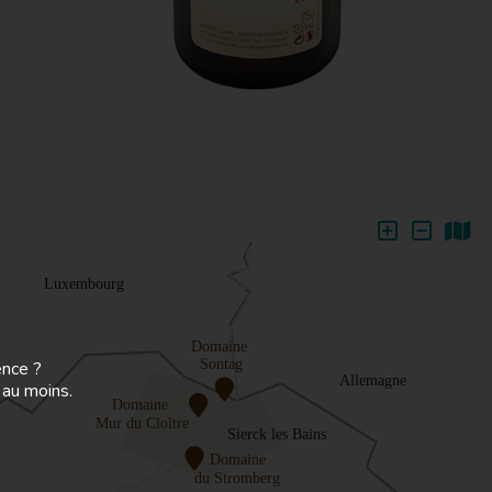
ence ?
 au moins.