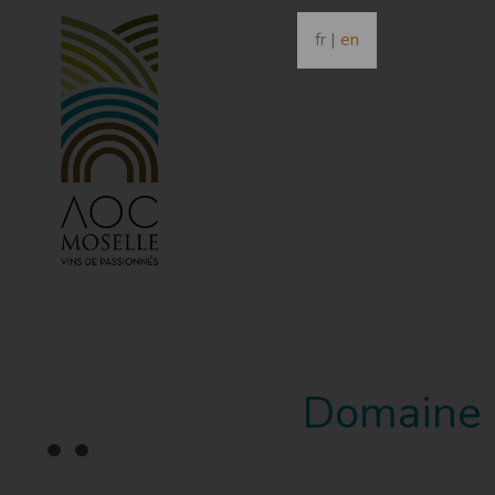
fr
|
en
Domaine D
•
•
•