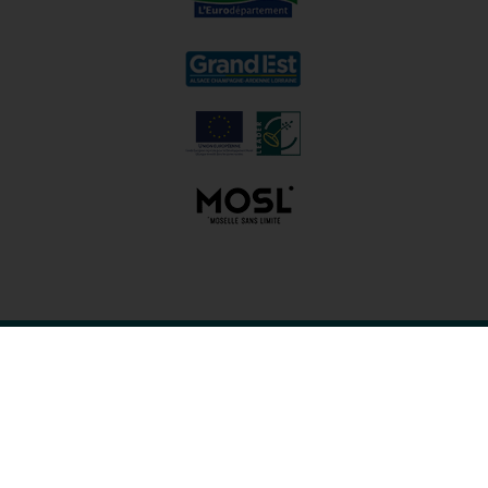
Organisme de Défense et de Gestion de l'AOC Mo
64 avenue André Malraux, CS 80015, 57045 Metz Cedex 1,