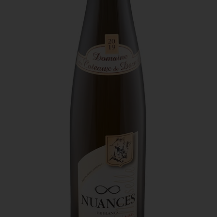
Domaine des Coteaux de Dornot -
Nuances
C’est un assemblage de cépages d’auxerrois et de pinot
blanc. C’est la cuvée de mon fils Hugo, qui a choisi avec
moi le symbole de l’infini. L’infini des belles choses, de
l’amour, des choses bien faites en famille.
Ce vin est limpide, lumineux, d’une teinte or intense. Le
nez révèle des fleurs blanches, pêches et violettes. Le
palais est souple et ample, avec des notes acidulées de
citron. Il se déguste avec fruits de mer, poissons ou
encore un steak tartare.