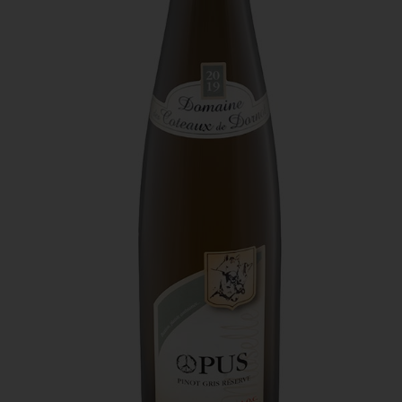
Domaine des Coteaux de Dornot -
Opus
La cuvée de ma fille Nina, dont l’étiquette présente le
signe de la paix.
Lumineux également, il présente une robe jaune ambre.
Le nez est d’une grande complexité aromatique, avec
des notes fumées, d’abricot et de miel. Le palais est
généreux, gourmand, avec une fraîcheur qui laisse
apparaître des notes de fruits jaunes et d’épices. A
déguster avec des asperges au saumon, une blanquette
de veau…