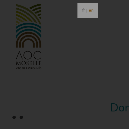
fr
|
en
Dom
•
•
•