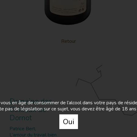
Retour
Domaine des
vous en âge de consommer de l’alcool dans votre pays de résid
Coteaux de
iste pas de législation sur ce sujet, vous devez être âgé de 18 ans
Dornot
Oui
Patrice Bert,
L’amour du travail bien