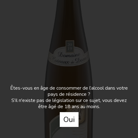
Domaine des Coteaux de Dornot
- Opus
La cuvée de ma fille Nina, dont l’étiquette
présente le signe de la paix.
Lumineux également, il présente une robe jaune
ambre. Le nez est d’une grande complexité
aromatique, avec des notes fumées, d’abricot et
de miel. Le palais est généreux, gourmand, avec
Êtes-vous en âge de consommer de l’alcool dans votre
une fraîcheur qui laisse apparaître des notes de
pays de résidence ?
fruits jaunes et d’épices. A déguster avec des
S'il n'existe pas de législation sur ce sujet, vous devez
asperges au saumon, une blanquette de veau…
être âgé de 18 ans au moins.
Oui