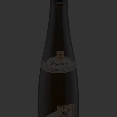
Domaine des Coteaux de Dornot
- Nuances
C’est un assemblage de cépages d’auxerrois et de
pinot blanc. C’est la cuvée de mon fils Hugo, qui a
choisi avec moi le symbole de l’infini. L’infini des
belles choses, de l’amour, des choses bien faites
en famille.
Ce vin est limpide, lumineux, d’une teinte or
intense. Le nez révèle des fleurs blanches, pêches
et violettes. Le palais est souple et ample, avec
des notes acidulées de citron. Il se déguste avec
fruits de mer, poissons ou encore un steak tartare.