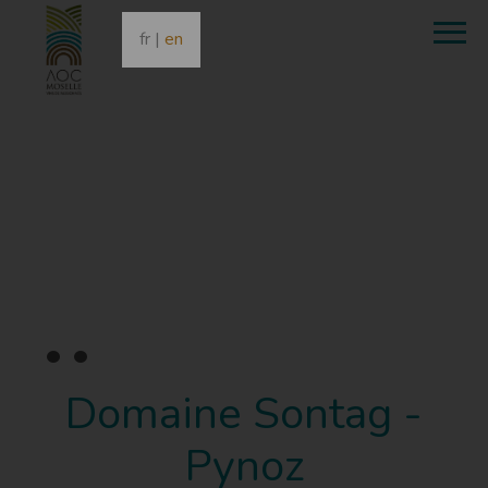
fr
|
en
•
•
•
Domaine Sontag -
Pynoz