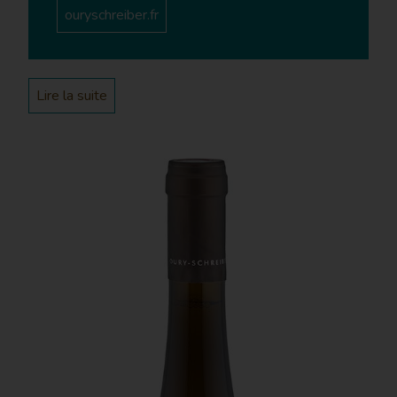
ouryschreiber.fr
notre arrivée en Moselle, j’ai repris l’exploitation comme
une évidence. C’était comme si le cœur du Domaine
s’était éteint, mais nous devions résister. Nous étions
un peu comme des bateaux dans la tempête pendant
un temps mais nous sommes parvenus à conserver la
Lire la suite
qualité de nos vins et de notre travail. Nous avons
beaucoup été aidés par Bernard Grandidier pour cette
reprise difficile. On apprend encore, chaque année.
Nous essayons de faire découvrir les vins de Moselle,
qui attirent une vraie curiosité.
Les personnes phares à y travailler actuellement sont
moi-même, Cédric, un salarié (Julien) et nous avons une
apprentie pendant un an (Alix).
Quelle a été votre formation ?
AO – J’ai fait un BTS viticulture-œnologie à Beaune et
ai largement bénéficié d’une formation familiale grâce à
la passion de mon papa. J’étais aussi au lycée viticole
de Macon. Je savais dès le début que je voulais faire ce
métier. J’ai arrêté mes études pour bosser dans les
vignes pendant 9 ans dans le Languedoc.