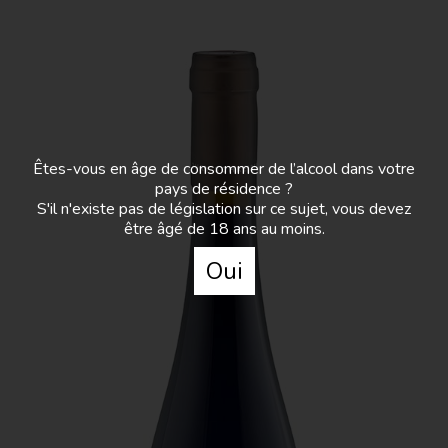
Le troisième, « Les Ramponnés », date de 2020. C’est
un pinot noir qui vient du territoire de Lorry, un lieu-dit,
un beau coteau bien exposé qui a des vignes très
qualitatives. Les vins provenant de ces vignes sont
toujours profonds et puissant grâce au territoire. On est
vraiment dans le cœur de l’AOC : ce moment où le vin
est l’expression de la qualité du lieu.
Êtes-vous en âge de consommer de l’alcool dans votre
pays de résidence ?
S'il n'existe pas de législation sur ce sujet, vous devez
être âgé de 18 ans au moins.
Oui
Domaine Oury-Schreiber - Les
Ramponés
C’est un pinot noir qui vient du territoire de Lorry,
un lieu-dit, un beau coteau bien exposé qui a des