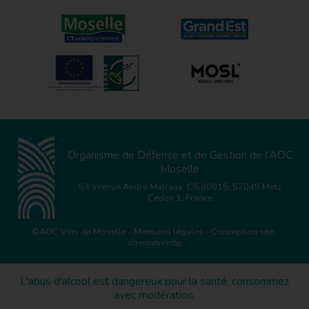
Organisme de Défense et de Gestion de l'AOC
Moselle
64 avenue André Malraux, CS 80015, 57045 Metz
Cedex 1, France
©AOC Vins de Moselle
-
Mentions légales
- Conception site :
alternativedg
L'abus d'alcool est dangereux pour la santé, consommez
avec modération.