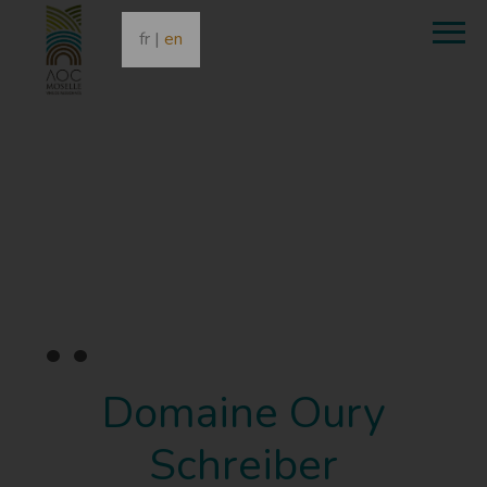
fr
|
en
•
•
•
Domaine Oury
Schreiber