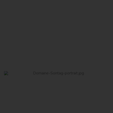
Domaine Vicus
Read More
Domaine Sontag