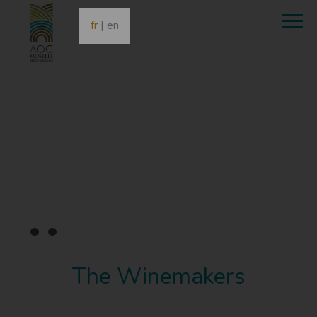
fr
|
en
•
•
•
The Winemakers