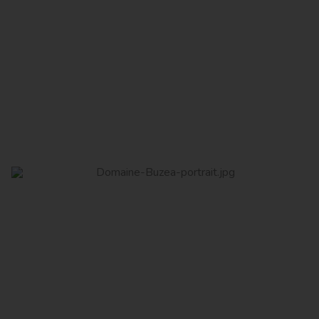
Domaine de la Joyeuse
Read More
Domaine Buzea
Read More